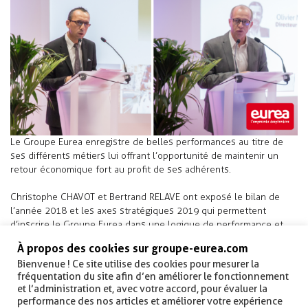
Le Groupe Eurea enregistre de belles performances au titre de
ses différents métiers lui offrant l’opportunité de maintenir un
retour économique fort au profit de ses adhérents.
Christophe CHAVOT et Bertrand RELAVE ont exposé le bilan de
l’année 2018 et les axes stratégiques 2019 qui permettent
d’inscrire le Groupe Eurea dans une logique de performance et
d’avenir.
À propos des cookies sur groupe-eurea.com
Bienvenue ! Ce site utilise des cookies pour mesurer la
Carole HERNANDEZ ZAKINE a clôturé cette assemblée générale en
fréquentation du site afin d’en améliorer le fonctionnement
présentant un exposé sur les enjeux des Etats Généraux de
et l’administration et, avec votre accord, pour évaluer la
l’Alimentation pour la profession agricole.
performance des nos articles et améliorer votre expérience