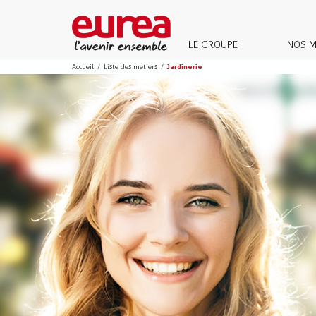
LE GROUPE
NOS M
Accueil
/
Liste des metiers
/
Jardinerie