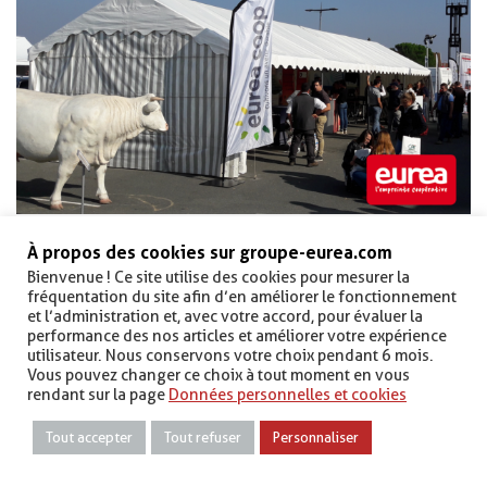
Ce week-end, le groupe Eurea participait à la 10ème édition de la
fête du Charolais, près de Roanne (42).
À propos des cookies sur groupe-eurea.com
Ce rendez-vous dédié aux professionnels de la filière viande réunit
Bienvenue ! Ce site utilise des cookies pour mesurer la
chaque année 60 exposants, dont la société Eurea Coop, et
fréquentation du site afin d’en améliorer le fonctionnement
accueille plus de 8000 visiteurs.
et l’administration et, avec votre accord, pour évaluer la
performance des nos articles et améliorer votre expérience
utilisateur. Nous conservons votre choix pendant 6 mois.
RETOURNER AUX
DÉCOUVRIR LE MÉTIER
Vous pouvez changer ce choix à tout moment en vous
ACTUALITÉS
NUTRITION ANIMALE
rendant sur la page
Données personnelles et cookies
Tout accepter
Tout refuser
Personnaliser