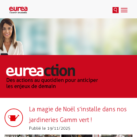
Toggle
naviga
La magie de Noël s’installe dans nos
jardineries Gamm vert !
Publié le 19/11/2025