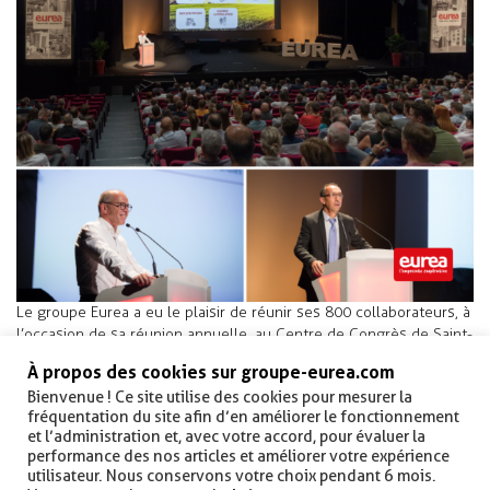
Le groupe Eurea a eu le plaisir de réunir ses 800 collaborateurs, à
l’occasion de sa réunion annuelle, au Centre de Congrès de Saint-
Etienne. Les dirigeants ont exposé le bilan d’activité ainsi que la
À propos des cookies sur groupe-eurea.com
vision stratégique du groupe.
Bienvenue ! Ce site utilise des cookies pour mesurer la
fréquentation du site afin d’en améliorer le fonctionnement
Elus et salariés sont en mouvement pour construire un groupe
et l’administration et, avec votre accord, pour évaluer la
d’entreprises performantes et durables.
performance des nos articles et améliorer votre expérience
utilisateur. Nous conservons votre choix pendant 6 mois.
RETOURNER AUX
EN SAVOIR PLUS SUR