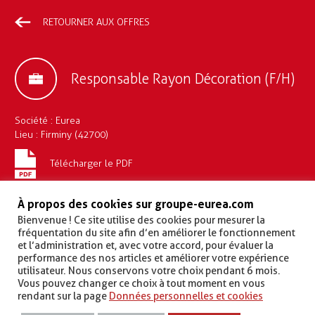
RETOURNER AUX OFFRES
Responsable Rayon Décoration (F/H)
Société : Eurea
Lieu : Firminy (42700)
Télécharger le PDF
Contrat : CDI
À propos des cookies sur groupe-eurea.com
Description du poste
Bienvenue ! Ce site utilise des cookies pour mesurer la
fréquentation du site afin d’en améliorer le fonctionnement
Votre rôle :
et l’administration et, avec votre accord, pour évaluer la
performance des nos articles et améliorer votre expérience
Accueillir, conseiller et vendre
les produits du rayon
utilisateur. Nous conservons votre choix pendant 6 mois.
décoration auprès de la clientèle du magasin
Vous pouvez changer ce choix à tout moment en vous
Développer
l’attractivité
de votre rayon en adaptant votre
rendant sur la page
Données personnelles et cookies
merchandising et la
mise en avant
des offres promotionnelles
Gérer vos stocks
en réalisant vos propres
commandes
et